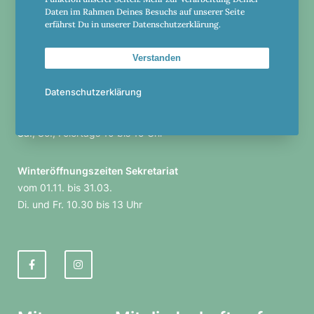
Daten im Rahmen Deines Besuchs auf unserer Seite
+49-5561-982305
erfährst Du in unserer Datenschutzerklärung.
club@einbeck.golf
Verstanden
Datenschutzerklärung
Öffnungs­zeiten Sekre­ta­riat
Di.-Fr. 10 bis 16 Uhr
Sa., So., Feier­tags 10 bis 15 Uhr
Winter­öff­nungs­zeiten Sekre­ta­riat
vom 01.11. bis 31.03.
Di. und Fr. 10.30 bis 13 Uhr
F
I
a
n