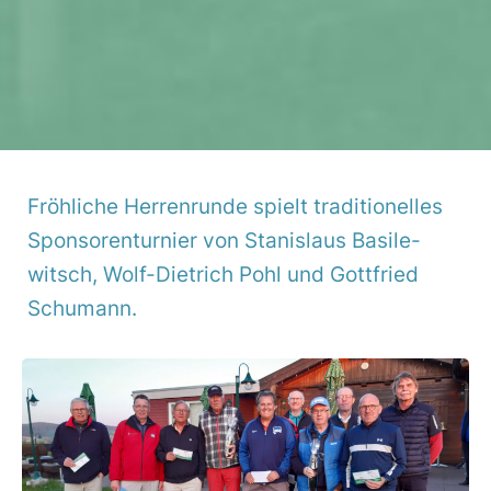
Fröh­liche Herren­runde spielt tradi­tio­nelles
Spon­so­ren­tur­nier von Stanis­laus Basi­le­
witsch, Wolf-Diet­rich Pohl und Gott­fried
Schu­mann.