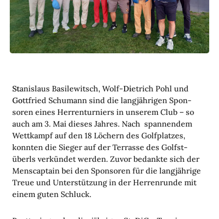
St
anis­laus Basi­le­witsch, Wolf-
Di
etrich Pohl und
Go
ttfried Schu­mann sind die lang­jäh­rigen Spon­
soren eines Herren­tur­niers in unserem Club – so
auch am 3. Mai dieses Jahres. Nach span­nendem
Wett­kampf auf den 18 Löchern des Golf­platzes,
konnten die Sieger auf der Terrasse des Golf­st­
überls verkündet werden. Zuvor bedankte sich der
Mens­cap­tain bei den Spon­soren für die lang­jäh­rige
Treue und Unter­stüt­zung in der Herren­runde mit
einem guten Schluck.