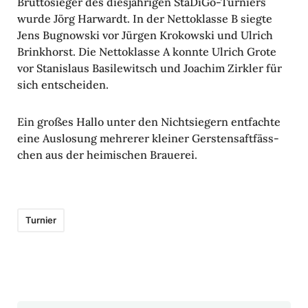
Brut­to­sieger des dies­jäh­rigen StaDiGo-Turniers
wurde Jörg Harwardt. In der Netto­klasse B siegte
Jens Bugnowski vor Jürgen Krokowski und Ulrich
Brink­horst. Die Netto­klasse A konnte Ulrich Grote
vor Stanis­laus Basi­le­witsch und Joachim Zirkler für
sich entscheiden.
Ein großes Hallo unter den Nicht­sie­gern entfachte
eine Auslo­sung mehrerer kleiner Gers­ten­saft­fäss­
chen aus der heimi­schen Brauerei.
Turnier