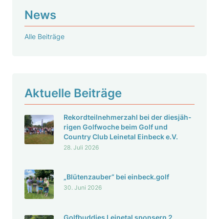
News
Alle Beiträge
Aktu­elle Beiträge
Rekord­teil­neh­mer­zahl bei der dies­jäh­
rigen Golf­woche beim Golf und
Country Club Leinetal Einbeck e.V.
28. Juli 2026
„Blüten­zauber“ bei einbeck.golf
30. Juni 2026
Golf­bud­dies Leinetal spon­sern 2.