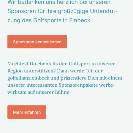
Wir bedanken uns herz­lich bei unseren
Spon­soren für ihre groß­zü­gige Unter­stüt­
zung des Golf­sports in Einbeck.
Spon­soren kennen­lernen
Möch­test Du eben­falls den Golf­sport in unserer
Region unter­stützen? Dann werde Teil der
golfallianz.einbeck und präsen­tiere Dich mit einem
unserer inter­es­santen Spon­so­ren­pa­kete werbe­
wirksam auf unserer Bühne.
Mehr erfahren