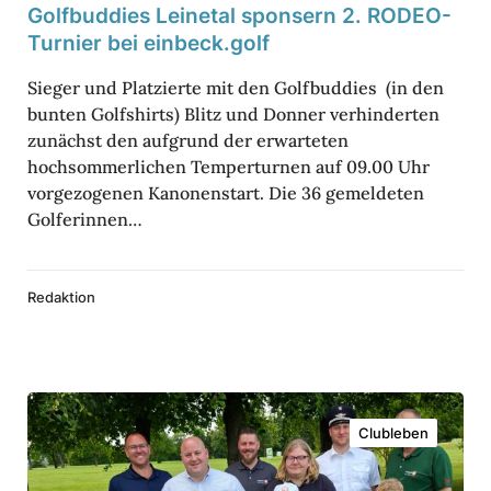
Golf­bud­dies Leinetal spon­sern 2. RODEO-
s
o
Turnier bei einbeck.golf
L
l
Sieger und Platzierte mit den Golfbuddies (in den
e
f
bunten Golfshirts) Blitz und Donner verhinderten
i
u
zunächst den aufgrund der erwarteten
n
n
hochsommerlichen Temperturnen auf 09.00 Uhr
vorgezogenen Kanonenstart. Die 36 gemeldeten
e
d
Golferinnen…
t
C
a
o
l
u
Redaktion
s
n
p
t
o
r
G
n
y
Clubleben
o
­
C
l
s