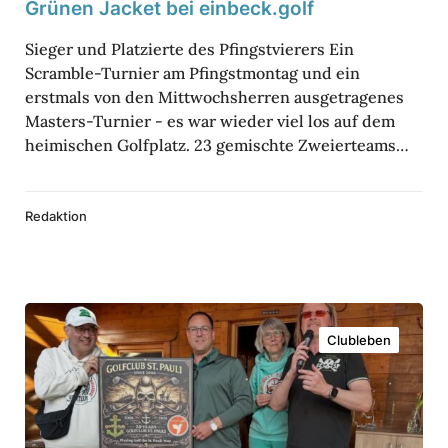
g
Grünen Jacket bei einbeck.golf
g
r
o
o
Sieger und Platzierte des Pfingstvierers Ein
u
l
Scramble-Turnier am Pfingstmontag und ein
l
n
f
erstmals von den Mittwochsherren ausgetragenes
f
d
Masters-Turnier - es war wieder viel los auf dem
heimischen Golfplatz. 23 gemischte Zweierteams…
d
i
e
Redaktion
J
a
g
G
d
Clubleben
o
n
l
a
f
c
h