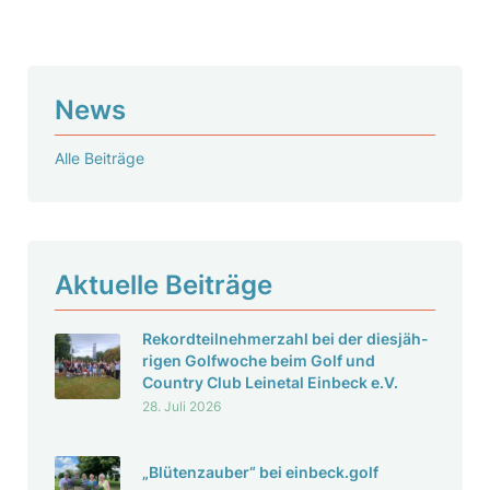
l
s
u
t
n
e
News
g
r
b
Alle Beiträge
e
v
i
i
e
e
i
Aktu­elle Beiträge
r
n
e
Rekord­teil­neh­mer­zahl bei der dies­jäh­
b
r
rigen Golf­woche beim Golf und
e
Country Club Leinetal Einbeck e.V.
c
28. Juli 2026
k
.
„Blüten­zauber“ bei einbeck.golf