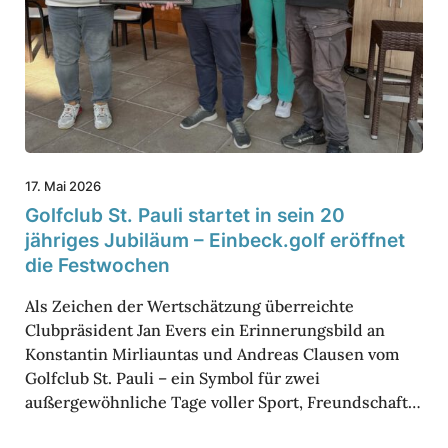
c
d
l
e
u
m
b
G
S
r
t
ü
17. Mai 2026
.
n
Golf­club St. Pauli startet in sein 20
P
e
jähriges Jubi­läum – Einbeck.golf eröffnet
a
die Fest­wo­chen
n
u
J
Als Zeichen der Wertschätzung überreichte
l
a
Clubpräsident Jan Evers ein Erinnerungsbild an
i
Konstantin Mirliauntas und Andreas Clausen vom
c
Golfclub St. Pauli – ein Symbol für zwei
s
k
außergewöhnliche Tage voller Sport, Freundschaft…
t
e
a