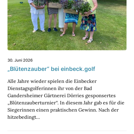
t
r
e
d
n
i
­
e
z
s
a
­
u
30. Juni 2026
j
b
„Blüten­zauber“ bei einbeck.golf
ä
e
h
Alle Jahre wieder spielen die Einbecker
r
­
Dienstagsgolferinnen ihr von der Bad
“
Gandersheimer Gärtnerei Dörries gesponsertes
r
b
„Blütenzauberturnier“. In diesem Jahr gab es für die
i
e
Siegerinnen einen praktischen Gewinn. Nach der
g
hitzebedingt…
i
e
e
n