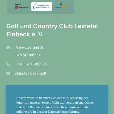
Golf und Country Club Leinetal
Einbeck e. V.
Am Holzgrund 20
37574 Einbeck
+49-5561-982305
club@einbeck.golf
Öffnungs­zeiten Sekre­ta­riat
Unsere Website benutzt Cookies zur Sicherung der
Di.-Fr. 10 bis 16 Uhr
Funktion unserer Seiten. Mehr zur Verarbeitung Deiner
Sa., So., Feier­tags 10 bis 15 Uhr
Daten im Rahmen Deines Besuchs auf unserer Seite
erfährst Du in unserer Datenschutzerklärung.