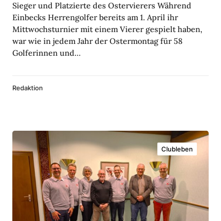
e
Sieger und Platzierte des Ostervierers Während
r
­
Einbecks Herrengolfer bereits am 1. April ihr
c
c
Mittwochsturnier mit einem Vierer gespielt haben,
k
ö
war wie in jedem Jahr der Ostermontag für 58
h
.
Golferinnen und…
f
e
g
f
n
o
­
Redaktion
l
n
f
u
n
M
g
Clubleben
i
m
t
i
g
t
l
t
i
r