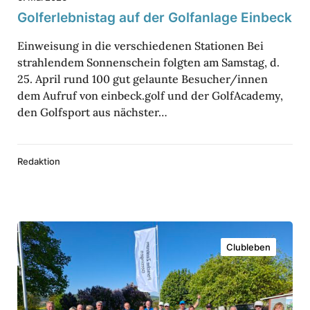
f
n
r
Golf­erleb­nistag auf der Golf­an­lage Einbeck
i
i
Einweisung in die verschiedenen Stationen Bei
s
g
strahlendem Sonnenschein folgten am Samstag, d.
t
e
25. April rund 100 gut gelaunte Besucher/innen
a
dem Aufruf von einbeck.golf und der GolfAcademy,
s
g
den Golfsport aus nächster…
J
a
u
u
b
Redaktion
f
i
d
­
e
l
D
r
ä
Clubleben
o
G
u
p
o
m
p
l
–