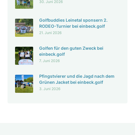
30. Juni 2026
g
o
Golf­bud­dies Leinetal spon­sern 2.
l
RODEO-Turnier bei einbeck.golf
f
21. Juni 2026
Golfen für den guten Zweck bei
einbeck.golf
7. Juni 2026
Pfingst­vierer und die Jagd nach dem
Grünen Jacket bei einbeck.golf
3. Juni 2026