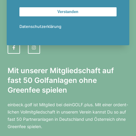
Winter­öff­nungs­zeiten Sekre­ta­riat
Verstanden
vom 01.11. bis 31.03.
Di. und Fr. 10.30 bis 13 Uhr
Datenschutzerklärung
F
I
a
n
Mit unserer Mitglied­schaft auf
c
s
fast 50 Golf­an­lagen ohne
e
t
Greenfee spielen
b
a
einbeck.golf ist Mitglied bei deinGOLF.plus. Mit einer ordent­
o
g
li­chen Voll­mit­glied­schaft in unserem Verein kannst Du so auf
fast 50 Part­ner­an­lagen in Deutsch­land und Öster­reich ohne
o
r
Greenfee spielen.
k
a