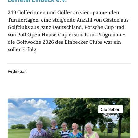
h
249 Golfe­rinnen und Golfer an vier span­nenden
­
Turnier­tagen, eine stei­gende Anzahl von Gästen aus
m
Golf­clubs aus ganz Deutsch­land, Porsche Cup und
von Poll Open House Cup erst­mals im Programm –
e
die Golf­woche 2026 des Einbe­cker Clubs war ein
r
voller Erfolg.
z
a
Redaktion
h
l
b
„
e
Clubleben
B
i
l
d
ü
e