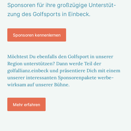
Spon­soren für ihre groß­zü­gige Unter­stüt­
zung des Golf­sports in Einbeck.
Spon­soren kennen­lernen
Möch­test Du eben­falls den Golf­sport in unserer
Region unter­stützen? Dann werde Teil der
golfallianz.einbeck und präsen­tiere Dich mit einem
unserer inter­es­santen Spon­so­ren­pa­kete werbe­
wirksam auf unserer Bühne.
Mehr erfahren