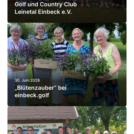
Golf und Country Club
t
Leinetal Einbeck e.V.
e
i
„
l
B
­
l
n
ü
e
t
h
e
­
30. Juni 2026
n
m
„Blüten­zauber“ bei
­
einbeck.golf
e
z
r
a
G
u
o
z
b
l
a