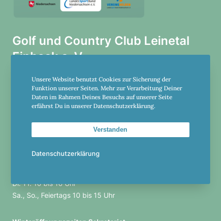
Golf und Country Club Leinetal
Einbeck e. V.
Unsere Website benutzt Cookies zur Sicherung der
Am Holzgrund 20
Funktion unserer Seiten. Mehr zur Verarbeitung Deiner
37574 Einbeck
Daten im Rahmen Deines Besuchs auf unserer Seite
erfährst Du in unserer Datenschutzerklärung.
+49-5561-982305
Verstanden
club@einbeck.golf
Datenschutzerklärung
Öffnungs­zeiten Sekre­ta­riat
Di.-Fr. 10 bis 16 Uhr
Sa., So., Feier­tags 10 bis 15 Uhr