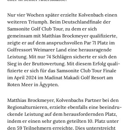
Nur vier Wochen später erzielte Kolven­bach einen
weiteren Triumph. Beim Deutsch­land­fi­nale der
Samso­nite Golf Club Tour, zu dem er sich
gemeinsam mit Matthias Brock­meyer quali­fi­zierte,
zeigte er auf dem anspruchs­vollen Par 71 Platz im
Golf­res­sort Weimarer Land eine heraus­ra­gende
Leis­tung. Mit nur 74 Schlägen sicherte er sich den
Sieg in der Brut­to­wer­tung. Mit diesem Erfolg quali­
fi­zierte er sich für das Samso­nite Club Tour Finale
im April 2024 im Madinat Makadi Golf Resort am
Roten Meer in Ägypten.
Matthias Brock­meyer, Kolven­bachs Partner bei den
Regio­nal­tur­nieren, erzielte eben­falls eine beein­dru­
ckende Leis­tung auf dem heraus­for­dernden Platz,
indem er einen sehr guten geteilten 10. Platz unter
den 59 Teil­neh­mern erreichte. Dies unter­streicht