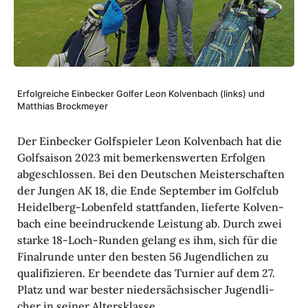
Erfolg­reiche Einbe­cker Golfer Leon Kolven­bach (links) und
Matthias Brock­meyer
Der Einbe­cker Golf­spieler Leon Kolven­bach hat die
Golf­saison 2023 mit bemer­kens­werten Erfolgen
abge­schlossen. Bei den Deut­schen Meis­ter­schaften
der Jungen AK 18, die Ende September im Golf­club
Heidel­berg-Loben­feld statt­fanden, lieferte Kolven­
bach eine beein­dru­ckende Leis­tung ab. Durch zwei
starke 18-Loch-Runden gelang es ihm, sich für die
Final­runde unter den besten 56 Jugend­li­chen zu
quali­fi­zieren. Er been­dete das Turnier auf dem 27.
Platz und war bester nieder­säch­si­scher Jugend­li­
cher in seiner Alters­klasse.