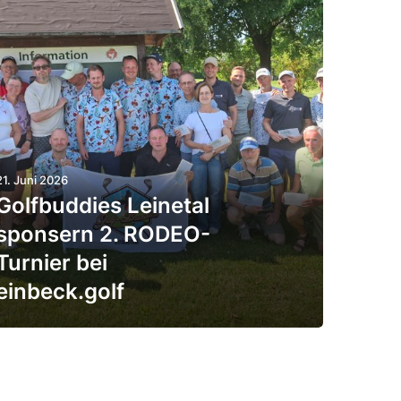
21. Juni 2026
Golf­bud­dies Leinetal
spon­sern 2. RODEO-
Turnier bei
einbeck.golf