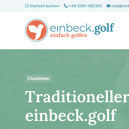
Start­zeit buchen
+49-5561-982305
club@einb
Clubleben
Tradi­tio­nelle
einbeck.golf