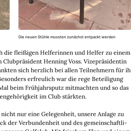
Die neuen Stühle mussten zunächst entpackt werden
 die flei­ßigen Helfe­rinnen und Helfer zu einem
 Club­prä­si­dent Henning Voss. Vize­prä­si­dentin
ten sich herz­lich bei allen Teil­neh­mern für ih
eson­ders erfreu­lich war die rege Betei­li­gung
 Mal beim Früh­jahrs­putz mitmachten und so das
ge­hö­rig­keit im Club stärkten.
ar nicht nur eine Gele­gen­heit, unsere Anlage zu
k der Verbun­den­heit und des gemein­schaft­li­