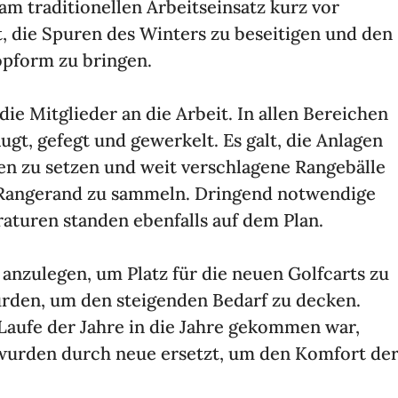
am tradi­tio­nellen Arbeits­ein­satz kurz vor
it, die Spuren des Winters zu besei­tigen und den
opform zu bringen.
ie Mitglieder an die Arbeit. In allen Berei­chen
ugt, gefegt und gewer­kelt. Es galt, die Anlagen
en zu setzen und weit verschla­gene Rang­ebälle
Range­rand zu sammeln. Drin­gend notwen­dige
­ra­turen standen eben­falls auf dem Plan.
nzu­legen, um Platz für die neuen Golf­carts zu
wurden, um den stei­genden Bedarf zu decken.
m Laufe der Jahre in die Jahre gekommen war,
le wurden durch neue ersetzt, um den Komfort de