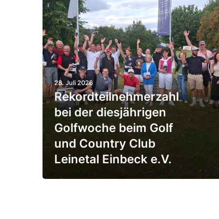
o
r
d
t
e
28. Juli 2026
i
Rekord­teil­neh­mer­zahl
l
bei der dies­jäh­rigen
­
Golf­woche beim Golf
n
und Country Club
e
Leinetal Einbeck e.V.
h
­
m
e