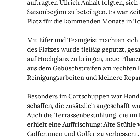
auf­tragten Ullrich Anhalt folgten, sich 
Saison­be­ginn zu betei­ligen. Es war Ze
Platz für die kommenden Monate in T
Mit Eifer und Team­geist machten sich d
des Platzes wurde fleißig geputzt, gesa
auf Hoch­glanz zu bringen, neue Pflanz
aus dem Gebüsch­streifen am rechten 
Reini­gungs­ar­beiten und klei­nere Repa
Beson­ders im Cart­schuppen war Hand a
schaffen, die zusätz­lich ange­schafft 
Auch die Terras­sen­be­stuh­lung, die i
erhielt eine Auffri­schung: Alte Stüh
Golfe­rinnen und Golfer zu verbes­sern.