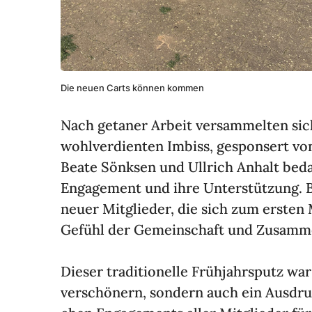
Die neuen Carts können kommen
Nach getaner Arbeit versam­melten sich
wohl­ver­dienten Imbiss, gespon­sert von
Beate Sönksen und Ullrich Anhalt bedank
Enga­ge­ment und ihre Unter­stüt­zung. B
neuer Mitglieder, die sich zum ersten
Gefühl der Gemein­schaft und Zusam­men­
Dieser tradi­tio­nelle Früh­jahrs­putz w
verschö­nern, sondern auch ein Ausdruc