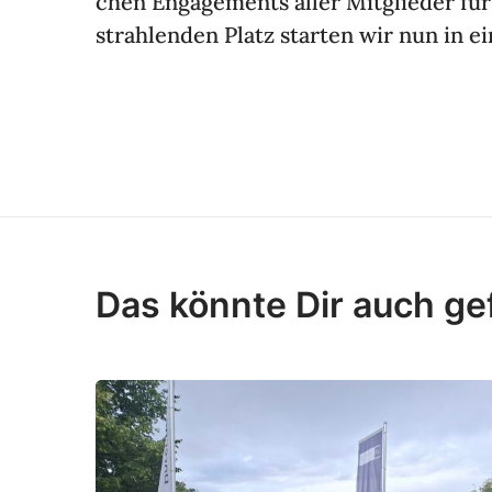
chen Enga­ge­ments aller Mitglieder fü
strah­lenden Platz starten wir nun in e
Das könnte Dir auch ge
R
e
k