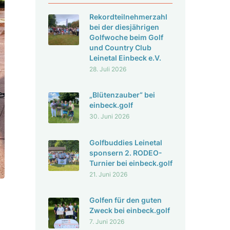
Rekord­teil­neh­mer­zahl
bei der dies­jäh­rigen
Golf­woche beim Golf
und Country Club
Leinetal Einbeck e.V.
28. Juli 2026
„Blüten­zauber“ bei
einbeck.golf
30. Juni 2026
Golf­bud­dies Leinetal
spon­sern 2. RODEO-
Turnier bei einbeck.golf
21. Juni 2026
Golfen für den guten
Zweck bei einbeck.golf
7. Juni 2026