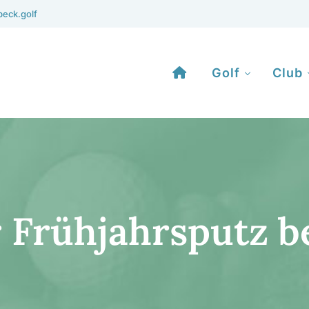
eck.golf
Golf
Club
r Früh­jahrs­putz b