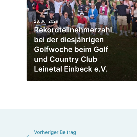
t
e
28. Juli 2026
i
Rekord­teil­neh­mer­zahl
l
bei der dies­jäh­rigen
­
Golf­woche beim Golf
n
und Country Club
e
Leinetal Einbeck e.V.
h
­
m
e
r
z
Vorheriger Beitrag
a