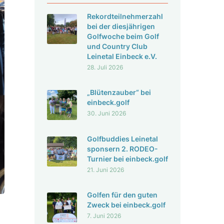
Rekord­teil­neh­mer­zahl
bei der dies­jäh­rigen
Golf­woche beim Golf
und Country Club
Leinetal Einbeck e.V.
28. Juli 2026
„Blüten­zauber“ bei
einbeck.golf
30. Juni 2026
Golf­bud­dies Leinetal
spon­sern 2. RODEO-
Turnier bei einbeck.golf
21. Juni 2026
Golfen für den guten
Zweck bei einbeck.golf
7. Juni 2026