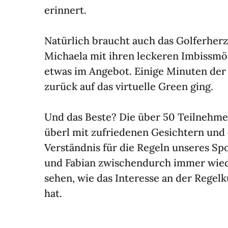
erin­nert.
Natür­lich braucht auch das Golfer­her
Michaela mit ihren leckeren Imbiss­mög
etwas im Angebot. Einige Minuten der
zurück auf das virtu­elle Green ging.
Und das Beste? Die über 50 Teil­neh­me
überl mit zufrie­denen Gesich­tern u
Verständnis für die Regeln unseres Spo
und Fabian zwischen­durch immer wiede
sehen, wie das Inter­esse an der Regel­
hat.