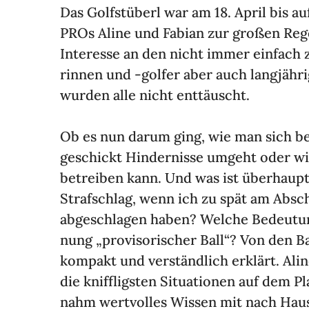
Das Golf­st­überl war am 18. April bis au
PROs Aline und Fabian zur großen Rege
Inter­esse an den nicht immer einfach z
rinnen und -golfer aber auch lang­jäh­r
wurden alle nicht enttäuscht.
Ob es nun darum ging, wie man sich bei
geschickt Hinder­nisse umgeht oder wi
betreiben kann. Und was ist über­haup
Straf­schlag, wenn ich zu spät am Absch
abge­schlagen haben? Welche Bedeu­tung
nung „provi­so­ri­scher Ball“? Von den B
kompakt und verständ­lich erklärt. Ali
die kniff­ligsten Situa­tionen auf dem 
nahm wert­volles Wissen mit nach Haus