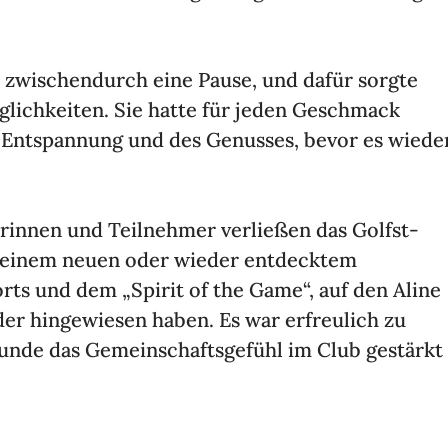
z zwischen­durch eine Pause, und dafür sorgte
­lich­keiten. Sie hatte für jeden Geschmack
 Entspan­nung und des Genusses, bevor es wiede
­rinnen und Teil­nehmer verließen das Golf­st­
nd einem neuen oder wieder entdecktem
rts und dem „Spirit of the Game“, auf den Aline
r hinge­wiesen haben. Es war erfreu­lich zu
kunde das Gemein­schafts­ge­fühl im Club gestärkt