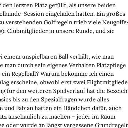
f den letzten Platz gefüllt, als unsere beiden
l­kunde-Session einge­laden hatten. Ein großes
u verste­henden Golf­re­geln trieb viele Neugol­fe
ige Club­mit­glieder in unsere Runde, und sie
 einem unspiel­baren Ball verhält, wie man
e man durch sein eigenes Verhalten Platz­pflege
t ein Regel­ball? Warum bekomme ich einen
lag erscheine, obwohl erst zwei Flight­mit­gliede
 für den weiteren Spiel­ver­lauf hat die Bezeich
asics bis zu den Spezi­al­fragen wurde alles
ne und Fabian hatten ein Händ­chen dafür, auch
Platz anschau­lich zu machen – jeder im Raum
e oder wurde an längst verges­sene Grund­re­gel