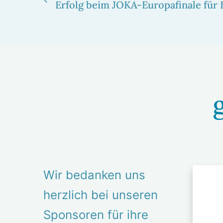
Erfolg beim JOKA-Euro­pa­fi­nale für 
h
l
b
e
i
d
e
r
d
i
e
M
Wir bedanken uns
s
o
­
herz­lich bei unseren
r
j
Spon­soren für ihre
e
ä