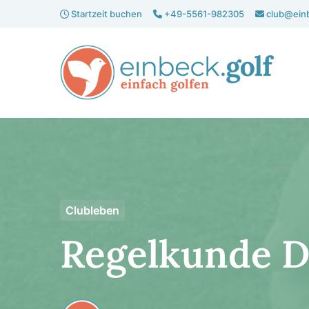
Start­zeit buchen
+49-5561-982305
club@einb
Clubleben
Regel­kunde 