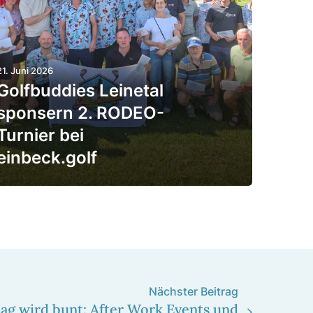
21. Juni 2026
Golf­bud­dies Leinetal
spon­sern 2. RODEO-
Turnier bei
einbeck.golf
Nächster Beitrag
ag wird bunt: After Work Events und