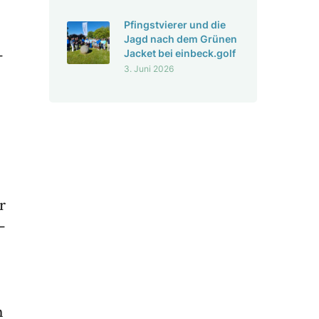
Pfingst­vierer und die
Jagd nach dem Grünen
­
Jacket bei einbeck.golf
3. Juni 2026
r
­
n