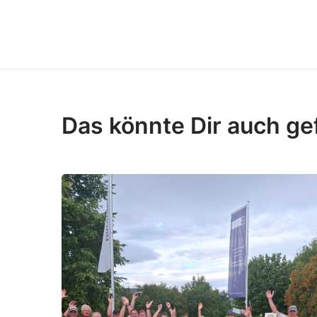
Das könnte Dir auch ge
R
e
k
o
r
d