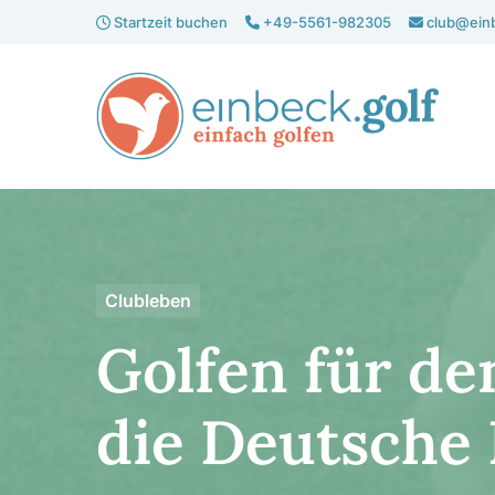
Start­zeit buchen
+49-5561-982305
club@einb
Clubleben
Golfen für de
die Deut­sche 