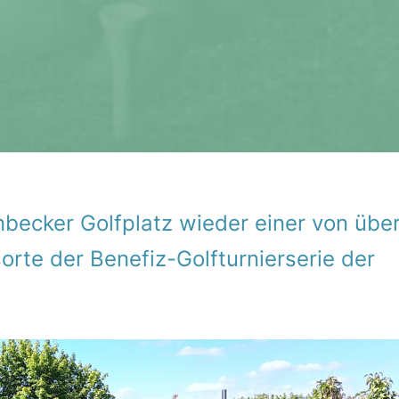
be­cker Golf­platz wieder einer von übe
rte der Benefiz-Golf­tur­nier­serie der