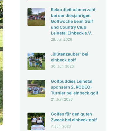
Rekord­teil­neh­mer­zahl
bei der dies­jäh­rigen
Golf­woche beim Golf
und Country Club
Leinetal Einbeck e.V.
28. Juli 2026
„Blüten­zauber“ bei
einbeck.golf
30. Juni 2026
Golf­bud­dies Leinetal
spon­sern 2. RODEO-
Turnier bei einbeck.golf
21. Juni 2026
Golfen für den guten
Zweck bei einbeck.golf
7. Juni 2026