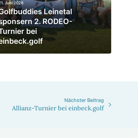
21. Juni 2026
Golf­bud­dies Leinetal
spon­sern 2. RODEO-
Turnier bei
einbeck.golf
Nächster Beitrag
Allianz-Turnier bei einbeck.golf