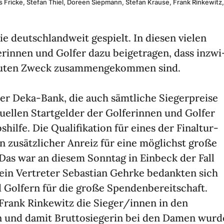
s Fricke, Stefan Thiel, Doreen Siep­mann, Stefan Krause, Frank Rinke­witz,
 deutsch­land­weit gespielt. In diesen vielen
e­rinnen und Golfer dazu beigetragen, dass inzwi
guten Zweck zusam­men­ge­kommen sind.
der Deka-Bank, die auch sämt­liche Sieger­preise
­du­ellen Start­gelder der Golfe­rinnen und Golfer
hilfe. Die Quali­fi­ka­tion für eines der Final­tur­
in zusätz­li­cher Anreiz für eine möglichst große
er. Das war an diesem Sonntag in Einbeck der Fall
sein Vertreter Sebas­tian Gehrke bedankten sich
 Golfern für die große Spen­den­be­reit­schaft.
 Frank Rinke­witz die Sieger/innen in den
in und damit Brut­to­sie­gerin bei den Damen wurd