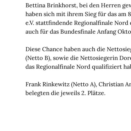
Bettina Brink­horst, bei den Herren g
haben sich mit ihrem Sieg für das am
e.V. statt­fin­dende Regio­nal­fi­nale Nor
auch für das Bundes­fi­nale Anfang Oktob
Diese Chance haben auch die Netto­sie
(Netto B), sowie die Netto­sie­gerin Dor
das Regio­nal­fi­nale Nord quali­fi­ziert h
Frank Rinke­witz (Netto A), Chris­tian 
belegten die jeweils 2. Plätze.