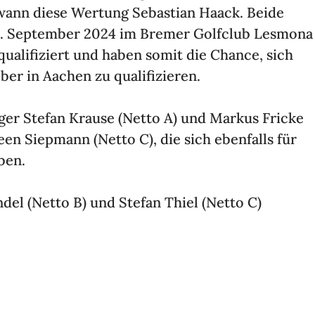
ewann diese Wertung Sebas­tian Haack. Beide
 8. September 2024 im Bremer Golf­club Lesmona
d quali­fi­ziert und haben somit die Chance, sich
er in Aachen zu quali­fi­zieren.
ger Stefan Krause (Netto A) und Markus Fricke
een Siep­mann (Netto C), die sich eben­falls für
aben.
Andel (Netto B) und Stefan Thiel (Netto C)