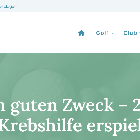
eck.golf
Golf
Club
n guten Zweck – 
Krebs­hilfe erspie