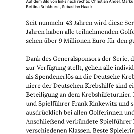
Auf dem Bild von links nach rechts: Chris­tian Andel, Marku
Bettina Brink­horst, Sebas­tian Haack
Seit nunmehr 43 Jahren wird diese Serie
Jahren haben alle teil­neh­menden Golf
schen über 9 Millionen Euro für den 
Dank des Gene­ral­spon­sors der Serie, 
zur Verfü­gung stellt, gehen alle indi­vi
als Spen­den­erlös an die Deut­sche Krebs­
niere der Deut­schen Krebs­hilfe sind e
Betei­li­gung an dem Krebs­hil­fe­tur­ni
und Spiel­führer Frank Rinke­witz und 
ausdrück­lich bei allen Golfe­rinnen und
Anschlie­ßend verkün­dete Spiel­führer
verschie­denen Klassen. Beste Spie­ler