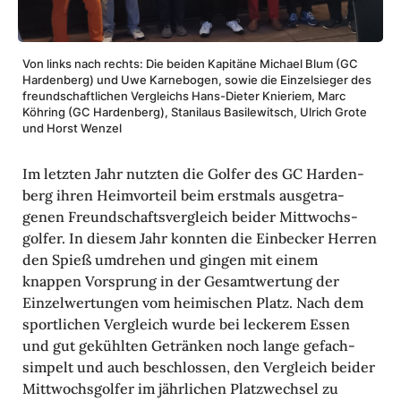
Von links nach rechts: Die beiden Kapi­täne Michael Blum (GC
Harden­berg) und Uwe Karne­bogen, sowie die Einzel­sieger des
freund­schaft­li­chen Vergleichs Hans-Dieter Knie­riem, Marc
Köhring (GC Harden­berg), Stani­laus Basi­le­witsch, Ulrich Grote
und Horst Wenzel
Im letzten Jahr nutzten die Golfer des GC Harden­
berg ihren Heim­vor­teil beim erst­mals ausge­tra­
genen Freund­schafts­ver­gleich beider Mitt­wochs­
golfer. In diesem Jahr konnten die Einbe­cker Herren
den Spieß umdrehen und gingen mit einem
knappen Vorsprung in der Gesamt­wer­tung der
Einzel­wer­tungen vom heimi­schen Platz. Nach dem
sport­li­chen Vergleich wurde bei leckerem Essen
und gut gekühlten Getränken noch lange gefach­
sim­pelt und auch beschlossen, den Vergleich beider
Mitt­wochs­golfer im jähr­li­chen Platz­wechsel zu