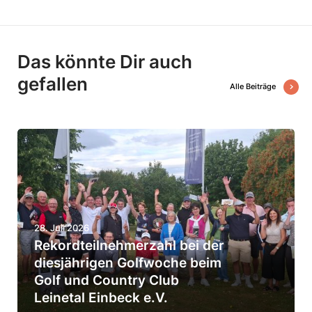
Das könnte Dir auch
gefallen
Alle Beiträge
R
e
k
o
r
28. Juli 2026
d
Rekord­teil­neh­mer­zahl bei der
dies­jäh­rigen Golf­woche beim
Golf und Country Club
t
Leinetal Einbeck e.V.
e