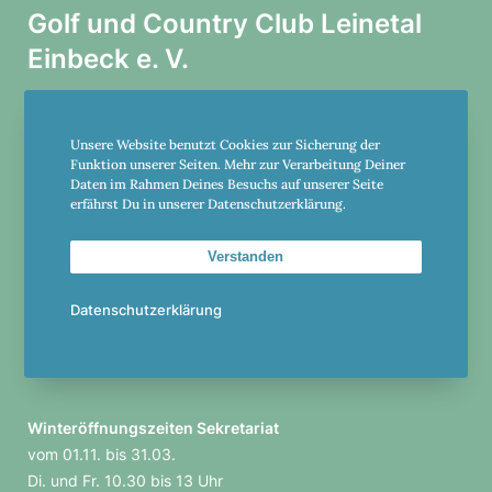
Golf und Country Club Leinetal
Einbeck e. V.
Am Holzgrund 20
Unsere Website benutzt Cookies zur Sicherung der
37574 Einbeck
Funktion unserer Seiten. Mehr zur Verarbeitung Deiner
Daten im Rahmen Deines Besuchs auf unserer Seite
+49-5561-982305
erfährst Du in unserer Datenschutzerklärung.
club@einbeck.golf
Verstanden
Datenschutzerklärung
Öffnungs­zeiten Sekre­ta­riat
Di.-Fr. 10 bis 16 Uhr
Sa., So., Feier­tags 10 bis 15 Uhr
Winter­öff­nungs­zeiten Sekre­ta­riat
vom 01.11. bis 31.03.
Di. und Fr. 10.30 bis 13 Uhr