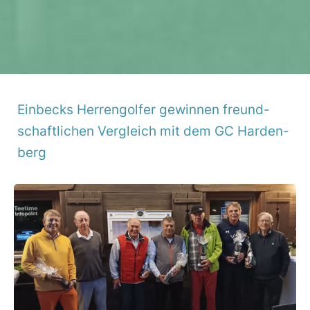
Einbecks Herren­golfer gewinnen freund­
schaft­li­chen Vergleich mit dem GC Harden­
berg