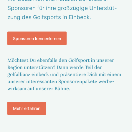
Spon­soren für ihre groß­zü­gige Unter­stüt­
zung des Golf­sports in Einbeck.
Spon­soren kennen­lernen
Möch­test Du eben­falls den Golf­sport in unserer
Region unter­stützen? Dann werde Teil der
golfallianz.einbeck und präsen­tiere Dich mit einem
unserer inter­es­santen Spon­so­ren­pa­kete werbe­
wirksam auf unserer Bühne.
Mehr erfahren