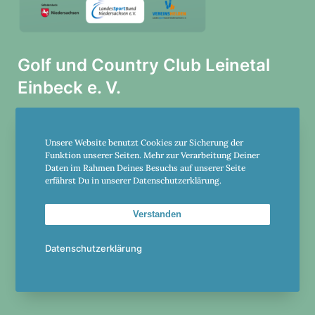
Golf und Country Club Leinetal
Einbeck e. V.
Am Holzgrund 20
Unsere Website benutzt Cookies zur Sicherung der
37574 Einbeck
Funktion unserer Seiten. Mehr zur Verarbeitung Deiner
Daten im Rahmen Deines Besuchs auf unserer Seite
+49-5561-982305
erfährst Du in unserer Datenschutzerklärung.
club@einbeck.golf
Verstanden
Datenschutzerklärung
Öffnungs­zeiten Sekre­ta­riat
Di.-Fr. 10 bis 16 Uhr
Sa., So., Feier­tags 10 bis 15 Uhr