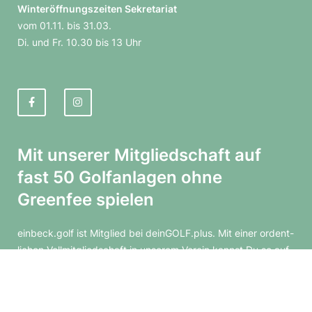
Winter­öff­nungs­zeiten Sekre­ta­riat
vom 01.11. bis 31.03.
Di. und Fr. 10.30 bis 13 Uhr
F
I
a
n
Mit unserer Mitglied­schaft auf
c
s
fast 50 Golf­an­lagen ohne
e
t
Greenfee spielen
b
a
einbeck.golf ist Mitglied bei deinGOLF.plus. Mit einer ordent­
o
g
li­chen Voll­mit­glied­schaft in unserem Verein kannst Du so auf
fast 50 Part­ner­an­lagen in Deutsch­land und Öster­reich ohne
o
r
Greenfee spielen.
k
a