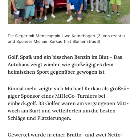
Die Sieger mit Mens­cap­tain Uwe Karne­bogen (3. von rechts)
und Sponsor Michael Kerkau (mit Blumen­strauß)
Golf, Spaß und ein biss­chen Benzin im Blut – Das
Auto­haus zeigt wieder, wie groß­zügig es dem
heimi­schen Sport gegen­über gewogen ist.
Einmal mehr zeigte sich Michael Kerkau als groß­zü­
giger Sponsor eines MiHeGo-Turniers bei
einbeck.golf. 33 Golfer waren am vergan­genen Mitt­
woch am Start und wett­ei­ferten um die besten
Schläge und Plat­zie­rungen.
Gewertet wurde in einer Brutto- und zwei Netto­