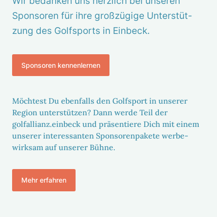
Wir bedanken uns herz­lich bei unseren
Spon­soren für ihre groß­zü­gige Unter­stüt­
zung des Golf­sports in Einbeck.
Spon­soren kennen­lernen
Möch­test Du eben­falls den Golf­sport in unserer
Region unter­stützen? Dann werde Teil der
golfallianz.einbeck und präsen­tiere Dich mit einem
unserer inter­es­santen Spon­so­ren­pa­kete werbe­
wirksam auf unserer Bühne.
Mehr erfahren