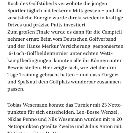
Koch des Golf­st­überls verwöhnte die jungen
Sportler täglich mit leckeren Mittag­essen – und die
zusätz­liche Energie wurde direkt wieder in kräf­tige
Drives und präzise Putts inves­tiert.
Zum großen Finale wurde es dann für die Camp­t­eil­
nehmer ernst: Beim vom Deut­schen Golf­ver­band
und der Hanse Merkur Versi­che­rung gespon­serten
6-Loch-Golf­hel­den­tur­nier unter echten Wett­
kampf­be­din­gungen, konnten alle ihr Können unter
Beweis stellen. Hier zeigte sich, wie viel die drei
Tage Trai­ning gebracht hatten – und dass Ehrgeiz
und Spaß auf dem Golf­platz wunderbar zusam­men­
passen.
Tobias Wesemann konnte das Turnier mit 23 Netto­
punkten für sich entscheiden. Leo-Bosse Wenzel,
Niklas Penno und Nils Wesemann wurden mit je 20
Netto­punkten geteilte Zweite und Julius Anton mit