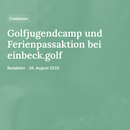
Clubleben
Golf­ju­gend­camp und
Feri­en­pass­ak­tion bei
einbeck.golf
Redaktion
26. August 2025