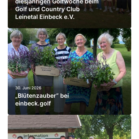
dies­jäh­rigen Golf­woche beim
Golf und Country Club
t
Leinetal Einbeck e.V.
e
i
„
l
B
­
l
n
ü
e
t
h
e
­
30. Juni 2026
n
m
„Blüten­zauber“ bei
­
einbeck.golf
e
z
r
a
G
u
o
z
b
l