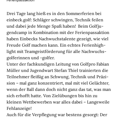
Feri­en­pass­ak­tion
Drei Tage lang hieß es in den Sommer­fe­rien bei
einbeck.golf: Schläger schwingen, Technik feilen
und dabei jede Menge Spaß haben! Beim Golf­ju­
gend­camp in Kombi­na­tion mit der Feri­en­pass­ak­tion
haben Einbecks Nach­wuchs­ta­lente gezeigt, wie viel
Freude Golf machen kann. Ein echtes Feri­en­high­
light mit Team­geist­för­de­rung für alle Nach­wuchs­
gol­fe­rinnen und -golfer.
Unter der fach­kun­digen Leitung von Golfpro Fabian
Müller und Jugend­wart Stefan Thiel trai­nierten die
Teil­nehmer fleißig an Schwung, Technik und Präzi­
sion – mal ganz konzen­triert, mal mit viel Gelächter,
wenn der Ball dann doch nicht ganz das tat, was man
sich erhofft hatte. Von Ziel­übungen bis hin zu
kleinen Wett­be­werben war alles dabei – Lange­weile
Fehl­an­zeige!
Auch für die Verpfle­gung war bestens gesorgt: Der