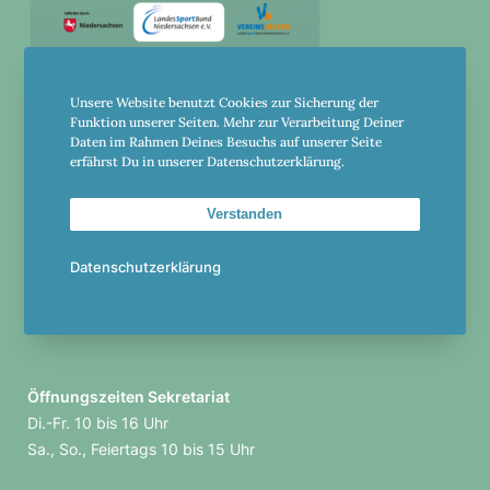
Golf und Country Club Leinetal
Unsere Website benutzt Cookies zur Sicherung der
Funktion unserer Seiten. Mehr zur Verarbeitung Deiner
Einbeck e. V.
Daten im Rahmen Deines Besuchs auf unserer Seite
erfährst Du in unserer Datenschutzerklärung.
Am Holzgrund 20
Verstanden
37574 Einbeck
Datenschutzerklärung
+49-5561-982305
club@einbeck.golf
Öffnungs­zeiten Sekre­ta­riat
Di.-Fr. 10 bis 16 Uhr
Sa., So., Feier­tags 10 bis 15 Uhr