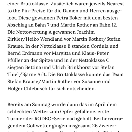
einer Brut­to­klasse. Zusätz­lich waren jeweils Nearest
to the Pin-Preise für die Damen und Herren ausge­
lobt. Diese gewannen Petra Böker mit dem besten
Abschlag an Bahn 7 und Martin Rother an Bahn 12.
Die Netto­wer­tung A gewannen Joachim
Zirkler/Heiko Wend­land vor Martin Rother/Stefan
Krause. In der Netto­klasse B standen Cordula und
Bernd Erdmann vor Margitta und Klaus-Peter
Pfüller an der Spitze und in der Netto­klasse C
siegten Bettina und Ulrich Brink­horst vor Stefan
Thiel/Bjarne Arlt. Die Brut­to­klasse konnte das Team
Stefan Krause/Martin Rother vor Susanne und
Holger Chle­busch für sich entscheiden.
Bereits am Sonntag wurde dann das im April dem
schlechten Wetter zum Opfer gefal­lene, erste
Turnier der RODEO-Serie nach­ge­holt. Bei hervor­ra­
gendem Golf­wetter gingen insge­samt 26 Zwei­er­