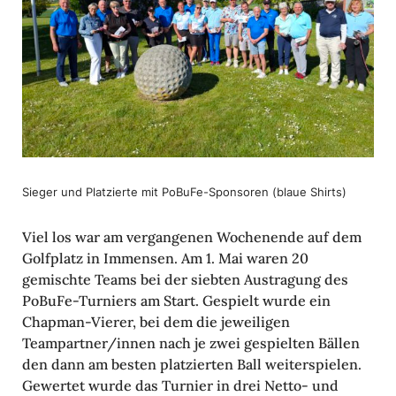
Sieger und Plat­zierte mit PoBuFe-Spon­soren (blaue Shirts)
Viel los war am vergan­genen Wochen­ende auf dem
Golf­platz in Immensen. Am 1. Mai waren 20
gemischte Teams bei der siebten Austra­gung des
PoBuFe-Turniers am Start. Gespielt wurde ein
Chapman-Vierer, bei dem die jewei­ligen
Teampartner/innen nach je zwei gespielten Bällen
den dann am besten plat­zierten Ball weiter­spielen.
Gewertet wurde das Turnier in drei Netto- und