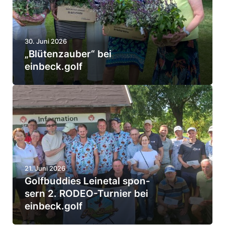
e
t
h
e
­
30. Juni 2026
n
m
„Blüten­zauber“ bei
­
einbeck.golf
e
z
r
a
G
u
o
z
b
l
a
e
f
h
r
l
“
b
21. Juni 2026
b
b
Golf­bud­dies Leinetal spon­
u
e
e
sern 2. RODEO-Turnier bei
d
i
einbeck.golf
i
­
d
e