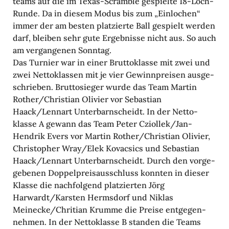
teams auf die im Texas-Scramble gespielte 18-Loch-
Runde. Da in diesem Modus bis zum „Einlo­chen“
immer der am besten plat­zierte Ball gespielt werden
darf, bleiben sehr gute Ergeb­nisse nicht aus. So auch
am vergan­genen Sonntag.
Das Turnier war in einer Brut­to­klasse mit zwei und
zwei Netto­klassen mit je vier Gewinn­preisen ausge­
schrieben. Brut­to­sieger wurde das Team Martin
Rother/Christian Olivier vor Sebas­tian
Haack/Lennart Unter­barn­scheidt. In der Netto­
klasse A gewann das Team Peter Cziol­lek/Jan-
Hendrik Evers vor Martin Rother/Christian Olivier,
Chris­to­pher Wray/Elek Kovac­sics und Sebas­tian
Haack/Lennart Unter­barn­scheidt. Durch den vorge­
ge­benen Doppel­preis­aus­schluss konnten in dieser
Klasse die nach­fol­gend plat­zierten Jörg
Harwardt/Karsten Herms­dorf und Niklas
Meinecke/Chritian Krumme die Preise entge­gen­
nehmen. In der Netto­klasse B standen die Teams