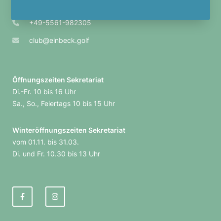
37574 Einbeck
+49-5561-982305
club@einbeck.golf
Öffnungs­zeiten Sekre­ta­riat
Di.-Fr. 10 bis 16 Uhr
Sa., So., Feier­tags 10 bis 15 Uhr
Winter­öff­nungs­zeiten Sekre­ta­riat
vom 01.11. bis 31.03.
Di. und Fr. 10.30 bis 13 Uhr
F
I
a
n